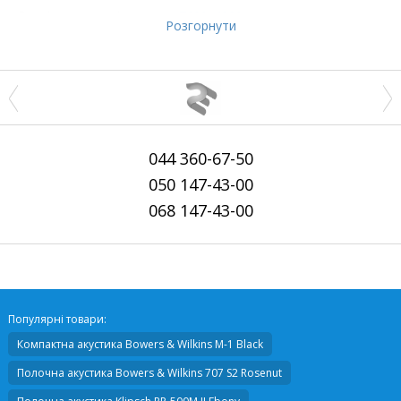
Роздільна здатність
7680x4320
Розгорнути
044
360-67-50
050
147-43-00
068
147-43-00
Популярні товари:
Компактна акустика
Bowers & Wilkins M-1 Black
Полочна акустика
Bowers & Wilkins 707 S2 Rosenut