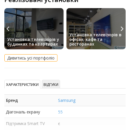
Установка телевізорів в
Установка телевізорів у
офісах, кафе та
будинках та квартирах
ресторанах
Дивитись усі портфоліо
ХАРАКТЕРИСТИКИ
ВІДГУКИ
Бренд
Samsung
Діагональ екрану
55
Підтримка Smart TV
є