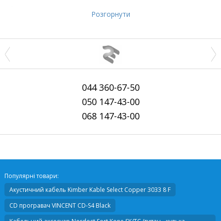
Роздільна здатність
3840x2160 Ultra HD
Розгорнути
044
360-67-50
050
147-43-00
068
147-43-00
Популярні товари:
Акустичний кабель
Kimber Kable Select Copper 3033 8 F
CD програвач
VINCENT CD-S4 Black