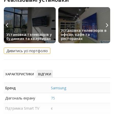
Установка телевізорів в
Установка телевізорів у
офісах, кафе та
будинках та квартирах
ресторанах
Дивитись усі портфоліо
ХАРАКТЕРИСТИКИ
ВІДГУКИ
Бренд
Samsung
Діагональ екрану
75
Підтримка Smart TV
є