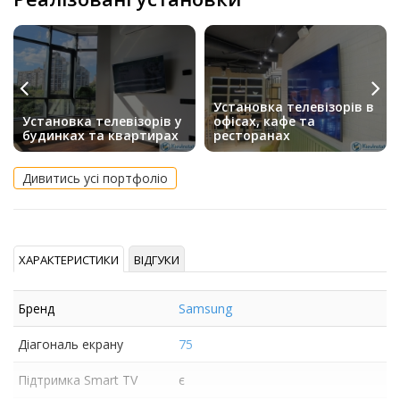
Установка телевізорів в
Установка телевізорів у
офісах, кафе та
будинках та квартирах
ресторанах
Дивитись усі портфоліо
ХАРАКТЕРИСТИКИ
ВІДГУКИ
Бренд
Samsung
Діагональ екрану
75
Підтримка Smart TV
є