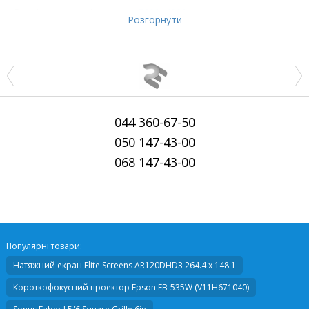
Роздільна здатність
7680x4320
Розгорнути
044
360-67-50
050
147-43-00
068
147-43-00
Популярні товари:
Натяжний екран
Elite Screens AR120DHD3 264.4 х 148.1
Короткофокусний проектор
Epson EB-535W (V11H671040)