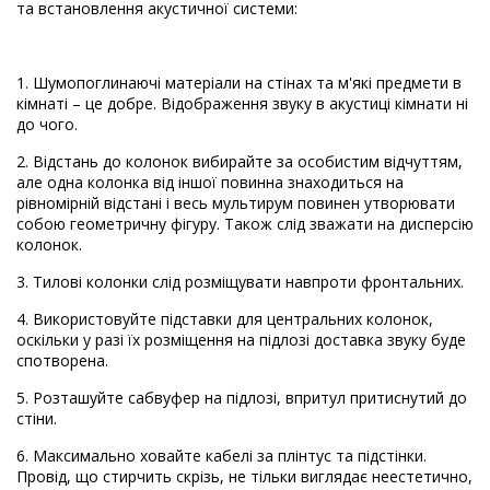
та встановлення акустичної системи:
1. Шумопоглинаючі матеріали на стінах та м'які предмети в
кімнаті – це добре. Відображення звуку в акустиці кімнати ні
до чого.
2. Відстань до колонок вибирайте за особистим відчуттям,
але одна колонка від іншої повинна знаходиться на
рівномірній відстані і весь мультирум повинен утворювати
собою геометричну фігуру. Також слід зважати на дисперсію
колонок.
3. Тилові колонки слід розміщувати навпроти фронтальних.
4. Використовуйте підставки для центральних колонок,
оскільки у разі їх розміщення на підлозі доставка звуку буде
спотворена.
5. Розташуйте сабвуфер на підлозі, впритул притиснутий до
стіни.
6. Максимально ховайте кабелі за плінтус та підстінки.
Провід, що стирчить скрізь, не тільки виглядає неестетично,