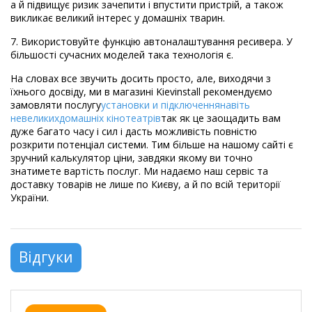
а й підвищує ризик зачепити і впустити пристрій, а також
викликає великий інтерес у домашніх тварин.
7. Використовуйте функцію автоналаштування ресивера. У
більшості сучасних моделей така технологія є.
На словах все звучить досить просто, але, виходячи з
їхнього досвіду, ми в магазині Kievinstall рекомендуємо
замовляти послугу
установки
и
підключення
навіть
невеликих
домашніх
кінотеатрів
так як це заощадить вам
дуже багато часу і сил і дасть можливість повністю
розкрити потенціал системи. Тим більше на нашому сайті є
зручний калькулятор ціни, завдяки якому ви точно
знатимете вартість послуг. Ми надаємо наш сервіс та
доставку товарів не лише по Києву, а й по всій території
України.
Відгуки