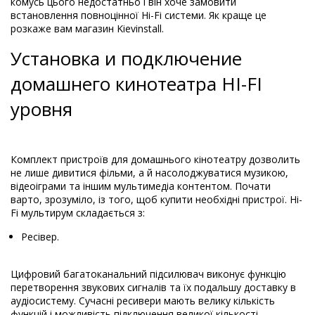
комусь цього недостатньо і він хоче замовити
встановлення повноцінної Hi-Fi системи. Як краще це
розкаже вам магазин Kievinstall.
Установка и подключение
домашнего кинотеатра HI-FI
уровня
Комплект пристроїв для домашнього кінотеатру дозволить
не лише дивитися фільми, а й насолоджуватися музикою,
відеоіграми та іншим мультимедіа контентом. Почати
варто, зрозуміло, із того, щоб купити необхідні пристрої. Hi-
Fi мультирум складається з:
Ресівер.
Цифровий багатоканальний підсилювач виконує функцію
перетворення звукових сигналів та їх подальшу доставку в
аудіосистему. Сучасні ресивери мають велику кількість
функцій і можливість підключення великої кількості