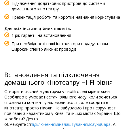
Підключення додаткових пристроїв до системи
домашнього кінотеатру
Презентація роботи та коротке навчання користувача
Для всіх інсталяційних пакетів:
1 рік гарантії на встановлення
При необхідності наші інсталятори нададуть вам
широкий спектр якісних проводів.
Встановлення та підключення
домашнього кінотеатру HI-FI рівня
Створити якісний мультирум у своїй оселі мріє кожен.
Особливо в умовах нестачі вільного часу, коли хочеться
споживати контент у належній якості, але сходити в
кінотеатр просто ніколи. Не забуваємо і про незручності,
пов'язані з карантином у Києві та інших містах України. Що
ж робити? Дехто
обмежується
підключенням
і
налаштуванням
саундбара
, А