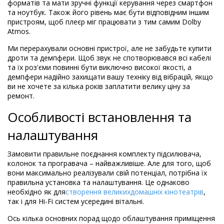
форматів та мати зручні функції керування через смартфон
та ноутбук. Також його рівень має бути відповідним іншим
пристроям, щоб плеєр міг працювати з тим самим Dolby
Atmos.
Ми перерахували основні пристрої, але не забудьте купити
дроти та демпфери. Щоб звук не спотворювався всі кабелі
та їх роз'єми повинні бути виключно високої якості, а
демпфери надійно захищати вашу техніку від вібрацій, якщо
ви не хочете за кілька років заплатити велику ціну за
ремонт.
Особливості встановлення та
налаштування
Замовити правильне поєднання комплекту підсилювача,
колонок та програвача – найважливіше. Але для того, щоб
вони максимально реалізували свій потенціал, потрібна їх
правильна установка та налаштування. Це однаково
необхідно як для
створення великих
домашніх кінотеатрів
,
так і для Hi-Fi систем усередині вітальні.
Ось кілька основних порад щодо облаштування приміщення