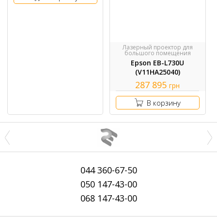
Лазерный проектор для
большого помещения
Epson EB-L730U
(V11HA25040)
287 895
грн
В корзину
044
360-67-50
050
147-43-00
068
147-43-00