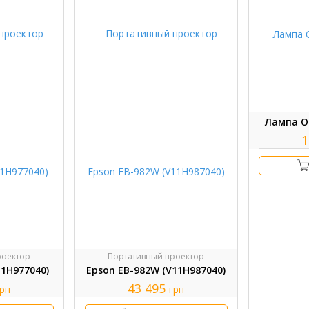
Лампа O
1
роектор
Портативный проектор
11H977040)
Epson EB-982W (V11H987040)
43 495
грн
грн