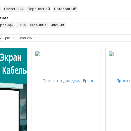
Настенный
Переносной
Потолочный
ренда
рланды
США
Франция
Япония
ю
цене
↑
↓
названию
↑
↓