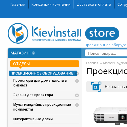
Главная
Концепция компании
Доставка и оплата
Сотр
Проекционное оборудов
МАГАЗИН
Главная
→
Магазин аудио
ОТДЕЛЫ
Проекцио
ПРОЕКЦИОННОЕ ОБОРУДОВАНИЕ
Проекторы для дома, школы и
бизнеса
Не знаешь 
Экраны для проектора
Мультимедийные проекционные
комплекты
Интерактивные доски