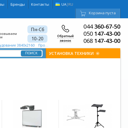
вы
Бренды
Контакты
UA
|
RU
Корзина пуста
044
360-67-50
Пн-Сб
050
147-43-00
изовываем
Обратный
ии
10-20
068
147-43-00
звонок
удование 3840х2160
Проекционное оборудование Моторизованный экран
УСТАНОВКА ТЕХНИКИ