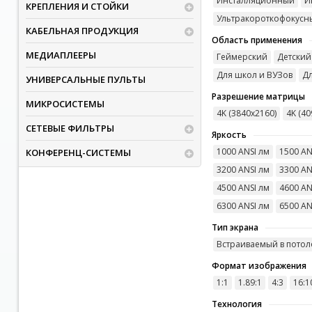
Инсталляционный
И
КРЕПЛЕНИЯ И СТОЙКИ
Ультракороткофокусн
КАБЕЛЬНАЯ ПРОДУКЦИЯ
Область применения
МЕДИАПЛЕЕРЫ
Геймерский
Детский
Для школ и ВУЗов
Дл
УНИВЕРСАЛЬНЫЕ ПУЛЬТЫ
Разрешение матрицы
МИКРОСИСТЕМЫ
4K (3840x2160)
4K (40
СЕТЕВЫЕ ФИЛЬТРЫ
Яркость
1000 ANSI лм
1500 AN
КОНФЕРЕНЦ-СИСТЕМЫ
3200 ANSI лм
3300 AN
4500 ANSI лм
4600 AN
6300 ANSI лм
6500 AN
Тип экрана
Встраиваемый в потол
Формат изображения
1:1
1.89:1
4:3
16:1
Технология