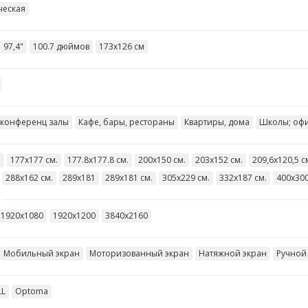
ческая
97,4"
100.7 дюймов
173х126 см
 конференц залы
Кафе, бары, рестораны
Квартиры, дома
Школы; оф
.
177х177 см.
177.8х177.8 см.
200х150 см.
203х152 см.
209,6х120,5 с
288х162 см.
289x181
289х181 см.
305х229 см.
332х187 см.
400х300
1920х1080
1920х1200
3840х2160
Мобильный экран
Моторизованный экран
Натяжной экран
Ручной
LL
Optoma