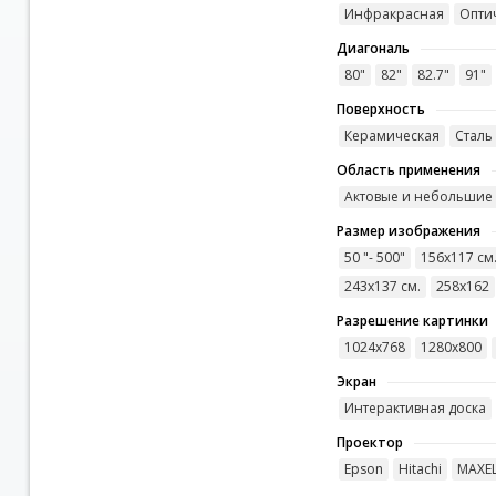
Инфракрасная
Опти
Диагональ
80"
82"
82.7"
91"
Поверхность
Керамическая
Сталь
Область применения
Актовые и небольшие
Размер изображения
50 "- 500"
156х117 см
243х137 см.
258x162
Разрешение картинки
1024х768
1280х800
Экран
Интерактивная доска
Проектор
Epson
Hitachi
MAXE