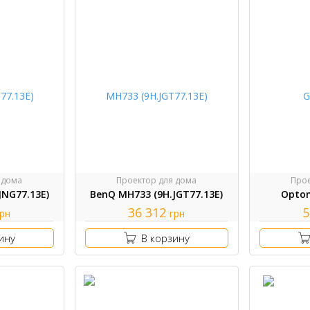
 дома
Проектор для дома
Прое
JNG77.13E)
BenQ MH733 (9H.JGT77.13E)
Opto
36 312
5
грн
грн
ину
В корзину