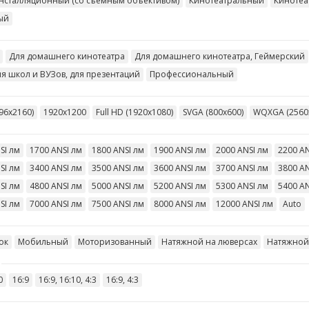
нсталляционный (со съемным объективом)
Кинотеатральный
Кинотеа
ый
Для домашнего кинотеатра
Для домашнего кинотеатра, Геймерский
я школ и ВУЗов, для презентаций
Профессиональный
96x2160)
1920x1200
Full HD (1920x1080)
SVGA (800x600)
WQXGA (2560
SI лм
1700 ANSI лм
1800 ANSI лм
1900 ANSI лм
2000 ANSI лм
2200 AN
SI лм
3400 ANSI лм
3500 ANSI лм
3600 ANSI лм
3700 ANSI лм
3800 AN
SI лм
4800 ANSI лм
5000 ANSI лм
5200 ANSI лм
5300 ANSI лм
5400 AN
SI лм
7000 ANSI лм
7500 ANSI лм
8000 ANSI лм
12000 ANSI лм
Auto
ок
Мобильный
Моторизованный
Натяжной на люверсах
Натяжной
0
16:9
16:9, 16:10, 4:3
16:9, 4:3