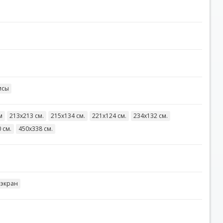
исы
м
213х213 см.
215х134 см.
221х124 см.
234х132 см.
 см.
450х338 см.
 экран