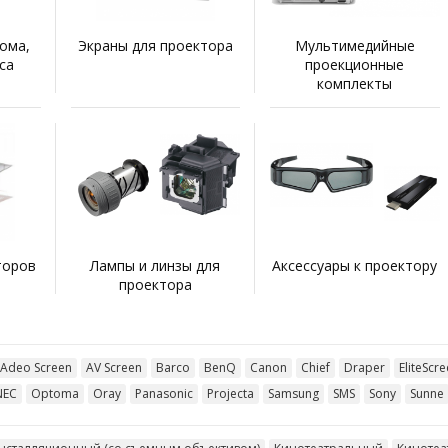
ома,
Экраны для проектора
Мультимедийные
са
проекционные
комплекты
торов
Лампы и линзы для
Аксессуары к проектору
проектора
Adeo Screen
AV Screen
Barco
BenQ
Canon
Chief
Draper
EliteScr
NEC
Optoma
Oray
Panasonic
Projecta
Samsung
SMS
Sony
Sunne