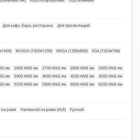
тральный (4K)
Короткофокусный
Портативный
Для кафе, бара, ресторана
Для презентаций
x1600)
WUXGA (1920x1200)
WXGA (1280х800)
XGA (1024x768)
SI лм
2600 ANSI лм
2700 ANSI лм
2800 ANSI лм
3000 ANSI лм
SI лм
3900 ANSI лм
4000 ANSI лм
4200 ANSI лм
4300 ANSI лм
SI лм
5500 ANSI лм
5800 ANSI лм
6000 ANSI лм
6200 ANSI лм
 на раме
Натяжной на раме (ALR)
Ручной