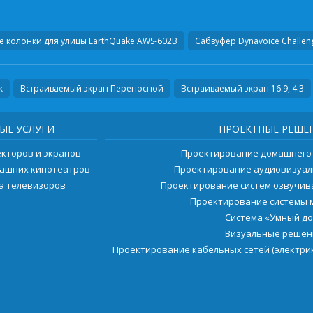
 колонки для улицы
EarthQuake AWS-602B
Сабвуфер
Dynavoice Challen
к
Встраиваемый экран Переносной
Встраиваемый экран 16:9, 4:3
ЫЕ УСЛУГИ
ПРОЕКТНЫЕ РЕШЕ
екторов и экранов
Проектирование домашнего
машних кинотеатров
Проектирование аудиовизуал
ка телевизоров
Проектирование систем озвучи
Проектирование системы 
Система «Умный д
Визуальные решен
Проектирование кабельных сетей (электрик