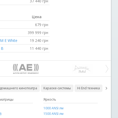
37 440
грн
Цена
679
грн
399 999
грн
MM E White
19 240
грн
 B
11 440
грн
 домашнего кинотеатра
Караоке-системы
Hi End техника
Электр
матрицы
я площадь
Перетин
Яркость
Тип колонок
2 х 1,3 мм2
1000 ANSI лм
корпусные
)
1500 ANSI лм
встраиваемые