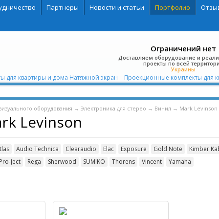
удничество
Партнеры
Новости и статьи
Портфолио
Отзы
Ограничений нет
Доставляем оборудование и реал
проекты по всей территор
Украины
ы для квартиры и дома Натяжной экран
Проекционные комплекты для ква
визуального оборудования
→
Электроника для стерео
→
Винил
→
Mark Levinson
rk Levinson
tlas
Audio Technica
Clearaudio
Elac
Exposure
Gold Note
Kimber Ka
Pro-Ject
Rega
Sherwood
SUMIKO
Thorens
Vincent
Yamaha