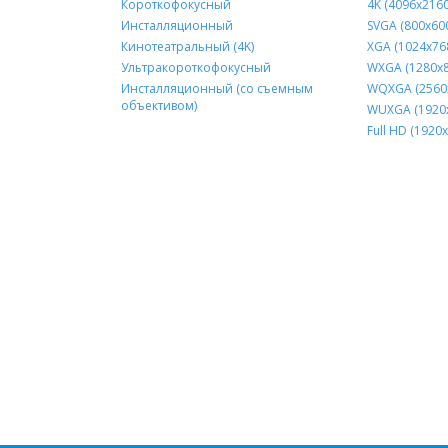
Короткофокусный
4K (4096x2160
Инсталляционный
SVGA (800x60
Кинотеатральный (4K)
XGA (1024x76
Ультракороткофокусный
WXGA (1280х8
Инсталляционный (со съемным
WQXGA (2560
объективом)
WUXGA (1920
Full HD (1920