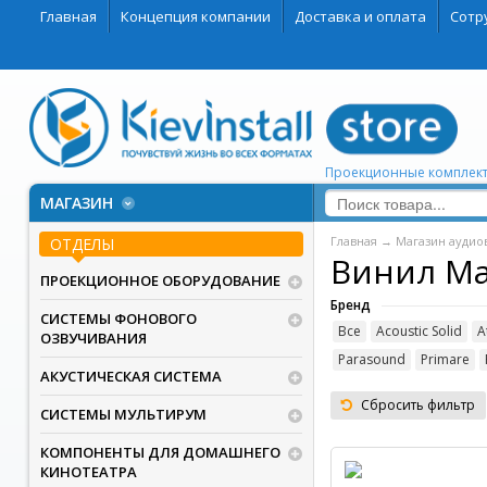
Главная
Концепция компании
Доставка и оплата
Сотр
Проекционные комплект
МАГАЗИН
Главная
→
Магазин аудио
ОТДЕЛЫ
Винил Ma
ПРОЕКЦИОННОЕ ОБОРУДОВАНИЕ
Бренд
СИСТЕМЫ ФОНОВОГО
Все
Acoustic Solid
A
ОЗВУЧИВАНИЯ
Parasound
Primare
АКУСТИЧЕСКАЯ СИСТЕМА
Сбросить фильтр
СИСТЕМЫ МУЛЬТИРУМ
КОМПОНЕНТЫ ДЛЯ ДОМАШНЕГО
КИНОТЕАТРА