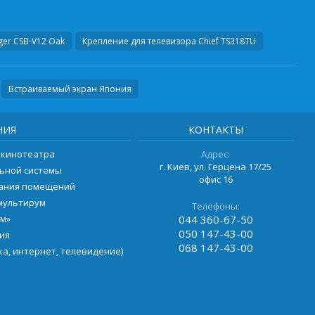
ger CSB-V12 Oak
Крепление для телевизора
Chief TS318TU
Встраиваемый экран Япония
НИЯ
КОНТАКТЫ
 кинотеатра
Адрес:
г. Киев, ул. Герцена 17/25
ьной системы
офис 16
вания помещений
мультирум
Телефоны:
ом»
044
360-67-50
050
147-43-00
ия
068
147-43-00
а, интернет, телевидение)