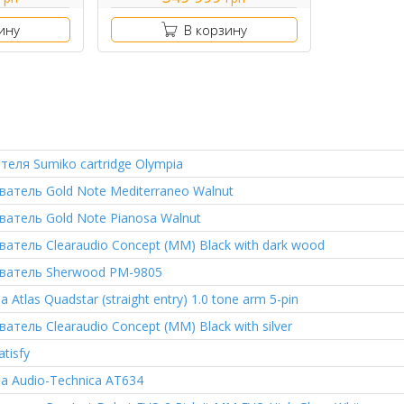
ину
В корзину
ателя
Sumiko cartridge Olympia
ватель
Gold Note Mediterraneo Walnut
ватель
Gold Note Pianosa Walnut
ватель
Clearaudio Concept (MM) Black with dark wood
ватель
Sherwood PM-9805
ла
Atlas Quadstar (straight entry) 1.0 tone arm 5-pin
ватель
Clearaudio Concept (MM) Black with silver
tisfy
ла
Audio-Technica AT634