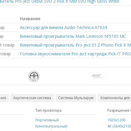
ватель
Pro-Ject Debut EVO 2 Pick It MM EVO High Gloss White
Название
ар
Аксессуар для винила
Audio-Technica AT634
ар
Виниловый проигрыватель
Mark Levinson Nº5105 MC
й товар
Виниловый проигрыватель
Pro-Ject E1.2 Phono Pick It 
товар
Головка звукоснимателя
Pro-Ject картридж Pick-IT PRO
ния
Акустическая система
Системы Мультирум
Компоненты для
Тип проектора
Цвет колонок
Довжина
Разрешение 
Озвучиваема
Портативный
белый
100 метрів у бухті
1920x1200
до 20 м²
Кинотеатральный
черный
4K (3840x2160
до 40 м²