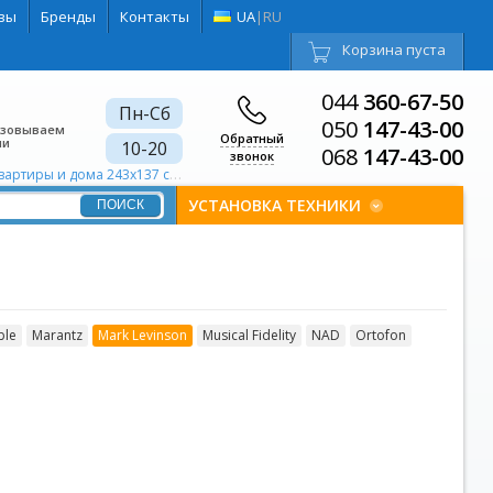
вы
Бренды
Контакты
UA
|
RU
Корзина пуста
044
360-67-50
Пн-Сб
050
147-43-00
изовываем
Обратный
ии
10-20
068
147-43-00
звонок
ртиры и дома 243х137 см.
Проекционные комплекты для квартиры и д
УСТАНОВКА ТЕХНИКИ
ble
Marantz
Mark Levinson
Musical Fidelity
NAD
Ortofon