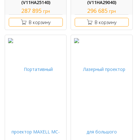
(V11HA25140)
(V11HA29040)
287 895
296 685
грн
грн
В корзину
В корзину