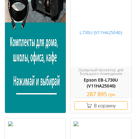
Лазерный проектор для
большого помещения
Epson EB-L730U
(V11HA25040)
287 895
грн
В корзину