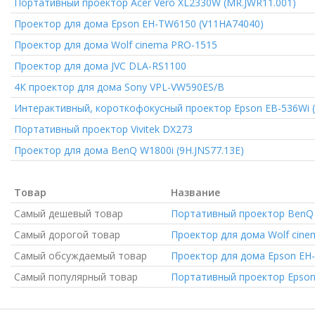
Портативный проектор
Acer Vero XL2330W (MR.JWR11.001)
Проектор для дома
Epson EH-TW6150 (V11HA74040)
Проектор для дома
Wolf cinema PRO-1515
Проектор для дома
JVC DLA-RS1100
4К проектор для дома
Sony VPL-VW590ES/B
Интерактивный, короткофокусный проектор
Epson EB-536Wi 
Портативный проектор
Vivitek DX273
Проектор для дома
BenQ W1800i (9H.JNS77.13E)
Товар
Название
Самый дешевый товар
Портативный проектор
BenQ 
Самый дорогой товар
Проектор для дома
Wolf cine
Самый обсуждаемый товар
Проектор для дома
Epson EH
Самый популярный товар
Портативный проектор
Epson