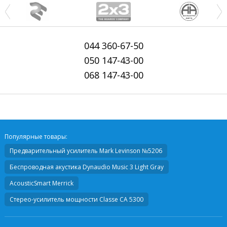
044
360-67-50
050
147-43-00
068
147-43-00
Популярные товары:
Предварительный усилитель
Mark Levinson №5206
Беспроводная акустика
Dynaudio Music 3 Light Gray
AcousticSmart Merrick
Стерео-усилитель мощности
Classe CA 5300