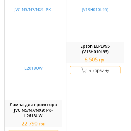
Epson ELPLP95
(V13H010L95)
6 505
грн
В корзину
Лампа для проектора
JVC N5/N7/NX9: PK-
L2618UW
22 790
грн