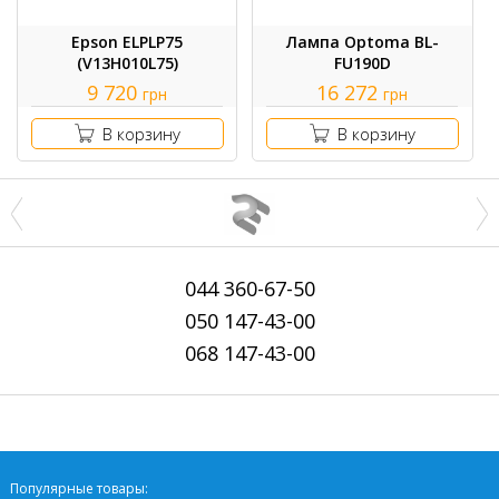
Epson ELPLP75
Лампа Optoma BL-
(V13H010L75)
FU190D
9 720
16 272
грн
грн
В корзину
В корзину
044
360-67-50
050
147-43-00
068
147-43-00
Популярные товары: