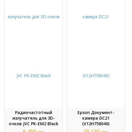
Радиочастотный
Epson Документ-
излучатель для 3D-
камера DC21
очков JVC PK-EM2 Black
(V12H758040)
6 450
35 135
грн
грн