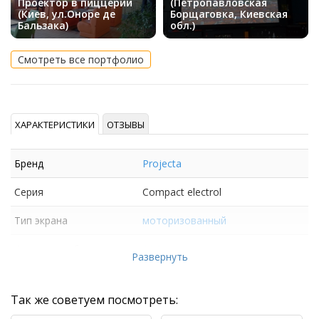
Проектор в пиццерии
(Петропавловская
(Киев, ул.Оноре де
Борщаговка, Киевская
Бальзака)
обл.)
Смотреть все портфолио
ХАРАКТЕРИСТИКИ
ОТЗЫВЫ
Бренд
Projecta
Серия
Compact electrol
Тип экрана
моторизованный
Формат изображения
16:9
Развернуть
Так же советуем посмотреть: