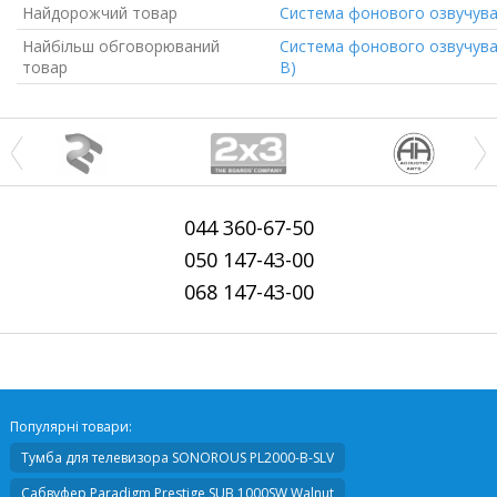
Найдорожчий товар
Система фонового озвучуван
Найбільш обговорюваний
Система фонового озвучуван
товар
В)
044
360-67-50
050
147-43-00
068
147-43-00
Популярні товари:
Тумба для телевизора
SONOROUS PL2000-B-SLV
Сабвуфер
Paradigm Prestige SUB 1000SW Walnut