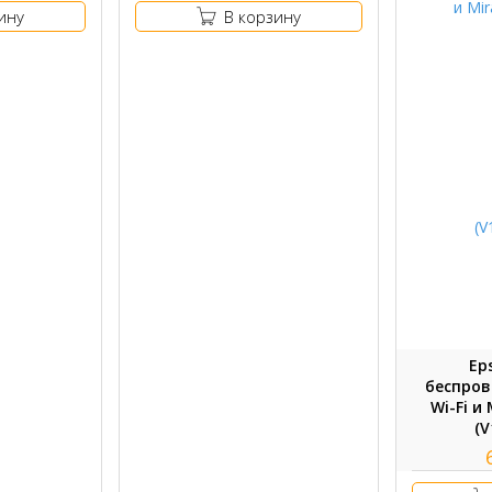
ину
В корзину
Ep
беспров
Wi-Fi и
(V