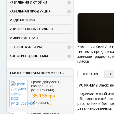
КРЕПЛЕНИЯ И СТОЙКИ
КАБЕЛЬНАЯ ПРОДУКЦИЯ
МЕДИАПЛЕЕРЫ
УНИВЕРСАЛЬНЫЕ ПУЛЬТЫ
МИКРОСИСТЕМЫ
Компания
КиевИнст
СЕТЕВЫЕ ФИЛЬТРЫ
системы, продаем к
КОНФЕРЕНЦ-СИСТЕМЫ
занимает радиочаст
класса.
ТАК ЖЕ СОВЕТУЕМ ПОСМОТРЕТЬ
ОПИСАНИЕ
ОТ
Epson Документ-
JVC PK-EM2 Black:
камера DC21
(V12H758040)
Радиочастотный из
35 135
грн
объемного изображе
В корзину
расстоянии и без по
детализированным.
Epson Документ-