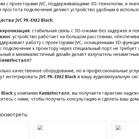
им с проекторами JVC, поддерживающими 3D-технологии, и зна
и простота подключения делают устройство удобным в использ
ства JVC PK-EM2 Black:
нхронизация:
стабильная связь с 3D-очками без задержек и по
азон:
устройство работает на большом расстоянии, обеспечива
держивает работу с проекторами JVC, оснащенными 3D-функци
:
подключение к проектору через специальный порт не требует 
ьный и минималистичный дизайн делает излучатель незаметным
КиевИнсталл?
лько качественное оборудование, но и профессиональные услуг
ут интегрировать
JVC PK-EM2 Black
в вашу аудиовизуальную сис
 Black
у компании
КиевИнсталл
, вы получаете гарантию надеж
житесь с нами, чтобы получить консультацию и сделать ваш до
посмотреть: