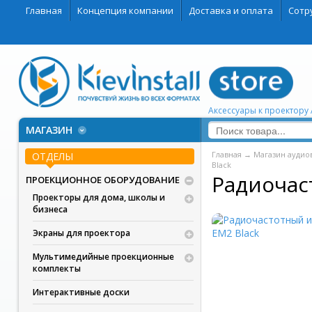
Главная
Концепция компании
Доставка и оплата
Сотр
Аксессуары к проектору 
МАГАЗИН
Главная
→
Магазин аудио
ОТДЕЛЫ
Black
Радиочас
ПРОЕКЦИОННОЕ ОБОРУДОВАНИЕ
Проекторы для дома, школы и
бизнеса
Экраны для проектора
Мультимедийные проекционные
комплекты
Интерактивные доски