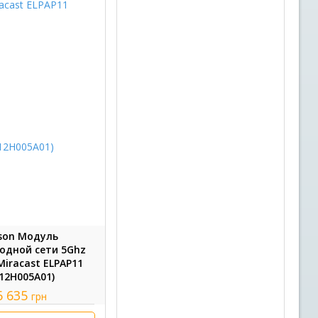
son Модуль
одной сети 5Ghz
 Miracast ELPAP11
12H005A01)
6 635
грн