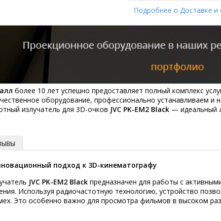
Подробнее о Доставке и
алл
более 10 лет успешно предоставляет полный комплекс услу
ачественное оборудование, профессионально устанавливаем и н
отный излучатель для 3D-очков
JVC PK-EM2 Black
— идеальный а
ЗЫВЫ
 инновационный подход к 3D-кинематографу
лучатель
JVC PK-EM2 Black
предназначен для работы с активными
ния. Используя радиочастотную технологию, устройство позво
мех. Это особенно важно для просмотра фильмов в высоком раз