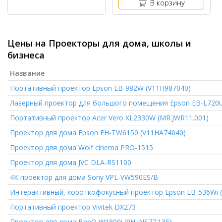
В корзину
Цены на Проекторы для дома, школы и
бизнеса
Название
Портативный проектор
Epson EB-982W (V11H987040)
Лазерный проектор для большого помещения
Epson EB-L720U
Портативный проектор
Acer Vero XL2330W (MR.JWR11.001)
Проектор для дома
Epson EH-TW6150 (V11HA74040)
Проектор для дома
Wolf cinema PRO-1515
Проектор для дома
JVC DLA-RS1100
4К проектор для дома
Sony VPL-VW590ES/B
Интерактивный, короткофокусный проектор
Epson EB-536Wi 
Портативный проектор
Vivitek DX273
Проектор для дома
BenQ W1800i (9H.JNS77.13E)